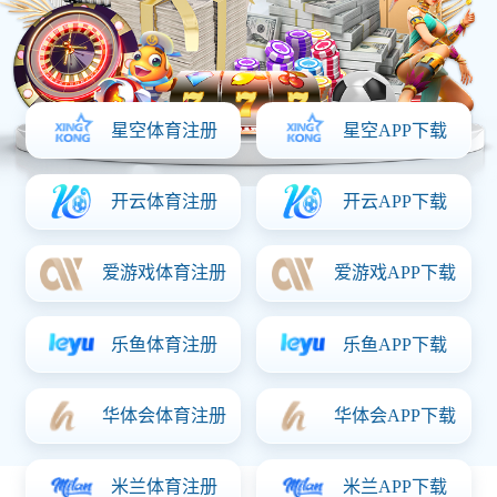
入口
—— 比赛数据从这
里开始
覆盖实时赛事、专业数据、高清视频，
华体会手
机网页版登录入口APP
与网页版为您提供便捷的
体育服务。
APP下载
网页版入口
首页
/
体育资讯
/ 正文
2026-06-12 03:01
27 次阅读