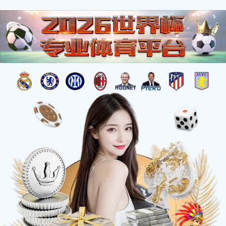
注册入口
华体会手机网页版登录