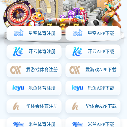
多元业务 · 稳健扩张
华体会手机网页版登录入口 深耕体育数据与互动内容服务，产品
体系涵盖赛事直播、移动端内容分发、社区互动与本地化运营。
平台覆盖多个语种与终端系统，用户规模持续增长。
核心系统采用模块化架构及高并发优化机制，在各类赛事高峰期
亦能保持稳定流畅响应，确保每一位用户都能获得快速、顺畅的
操作体验。