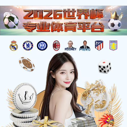
注册入口
关于 华体会手机网页版登录入
口
企业概况
国际认证
未来发展